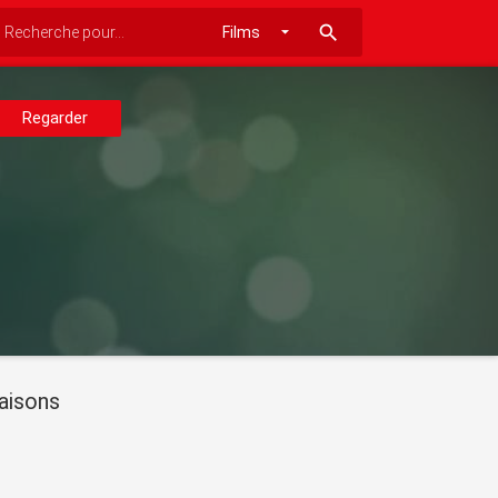
search
Regarder
aisons