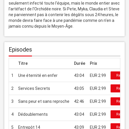
seulement infecté toute l'équipe, mais le monde entier avec 
l'artéfact de l'Orchidée noire. Si Pete, Myka, Claudia et Steve 
ne parviennent pas à contenir les dégâts sous 24 heures, le 
monde devra faire face à une pandémie comme on n'en a 
jamais connu depuis le Moyen-Âge.
Episodes
Titre
Durée
Prix
1
Une éternité en enfer
43:04
EUR 2.99
Regarde
2
Services Secrets
43:05
EUR 2.99
Regarde
3
Sans peur et sans reproche
42:46
EUR 2.99
Regarde
4
Dédoublements
43:04
EUR 2.99
Regarde
5
Entrepôt 14
43:09
EUR 2.99
Regarde