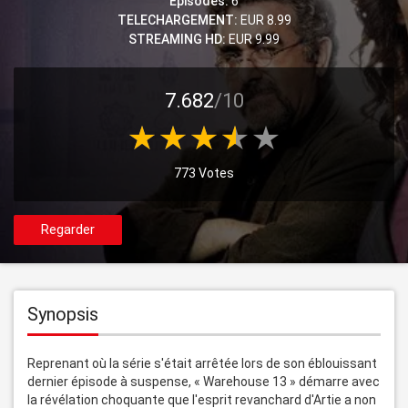
Episodes:
6
TELECHARGEMENT:
EUR 8.99
STREAMING HD:
EUR 9.99
7.682
/10
773 Votes
Regarder
Synopsis
Reprenant où la série s'était arrêtée lors de son éblouissant 
dernier épisode à suspense, « Warehouse 13 » démarre avec 
la révélation choquante que l'esprit revanchard d'Artie a non 