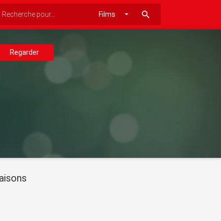
search
Regarder
aisons