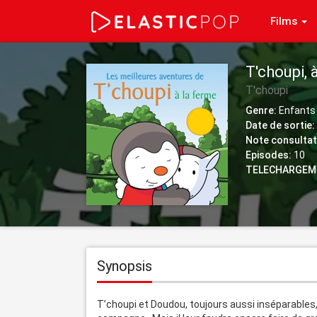
Films
T'choupi, 
T'choupi
Genre:
Enfants 
Date de sortie:
Note consultat
Episodes:
10
TELECHARGEM
Synopsis
T’choupi et Doudou, toujours aussi inséparables, 