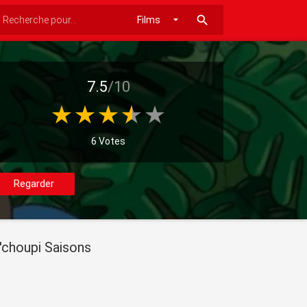
search
7.5
/10
6 Votes
Regarder
'choupi Saisons