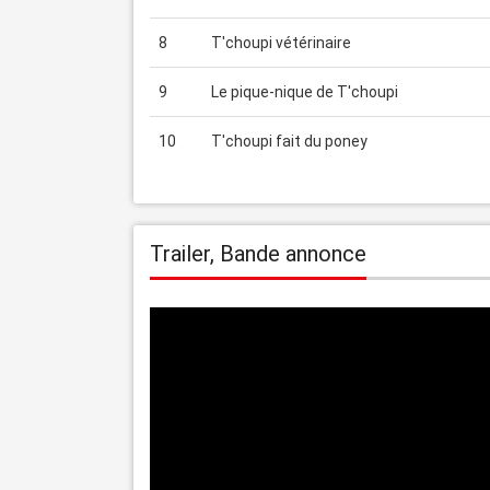
8
T'choupi vétérinaire
9
Le pique-nique de T'choupi
10
T'choupi fait du poney
Trailer, Bande annonce