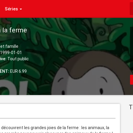
Séries
à la ferme
et famille
1999-01-01
ive:
Tout public
ENT:
EUR 6.99
T
découvrent les grandes joies de la ferme : les animaux, la 