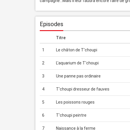
campagne…Mais il leur faudra encore faire de gr
Episodes
Titre
1
Le châton de T'choupi
2
L'aquarium de T'choupi
3
Une panne pas ordinaire
4
T'choupi dresseur de fauves
5
Les poissons rouges
6
T'choupi peintre
7
Naissance à la ferme