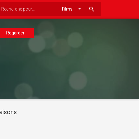
search
Regarder
aisons