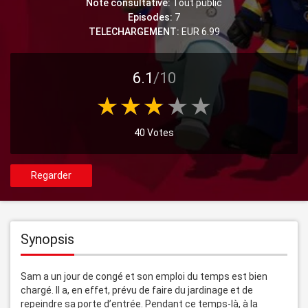
Note consultative:
Tout public
Episodes:
7
TELECHARGEMENT:
EUR 6.99
6.1
/10
40 Votes
Regarder
Synopsis
Sam a un jour de congé et son emploi du temps est bien 
chargé. Il a, en effet, prévu de faire du jardinage et de 
repeindre sa porte d’entrée. Pendant ce temps-là, à la 