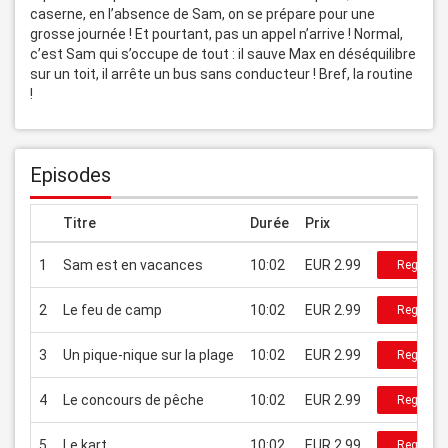
caserne, en l’absence de Sam, on se prépare pour une 
grosse journée ! Et pourtant, pas un appel n’arrive ! Normal, 
c’est Sam qui s’occupe de tout : il sauve Max en déséquilibre 
sur un toit, il arrête un bus sans conducteur ! Bref, la routine 
!
Episodes
Titre
Durée
Prix
1
Sam est en vacances
10:02
EUR 2.99
Regarder
2
Le feu de camp
10:02
EUR 2.99
Regarder
3
Un pique-nique sur la plage
10:02
EUR 2.99
Regarder
4
Le concours de pêche
10:02
EUR 2.99
Regarder
5
Le kart
10:02
EUR 2.99
Regarder