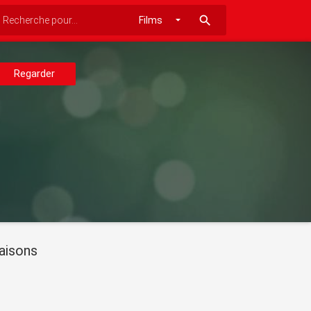
search
Regarder
aisons