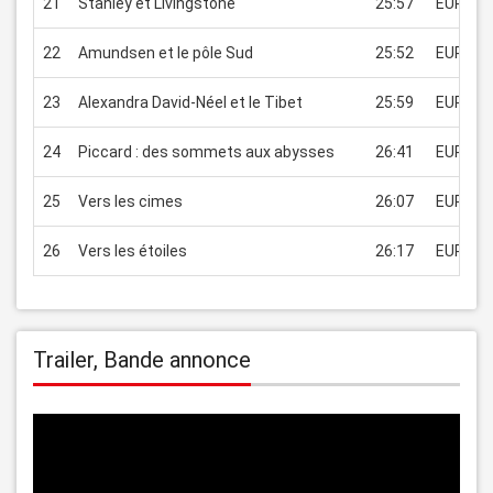
21
Stanley et Livingstone
25:57
EUR 1.9
22
Amundsen et le pôle Sud
25:52
EUR 1.9
23
Alexandra David-Néel et le Tibet
25:59
EUR 1.9
24
Piccard : des sommets aux abysses
26:41
EUR 1.9
25
Vers les cimes
26:07
EUR 1.9
26
Vers les étoiles
26:17
EUR 1.9
Trailer, Bande annonce