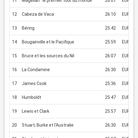
11
Magellan : le premier tour du monde
26:07
EUR 1.9
12
Cabeza de Vaca
26:10
EUR 1.9
13
Béring
25:42
EUR 1.9
14
Bougainville et le Pacifique
25:59
EUR 1.9
15
Bruce et les sources du Nil
26:07
EUR 1.9
16
La Condamine
26:30
EUR 1.9
17
James Cook
25:36
EUR 1.9
18
Humboldt
25:47
EUR 1.9
19
Lewis et Clark
25:57
EUR 1.9
20
Stuart, Burke et l'Australie
26:30
EUR 1.9