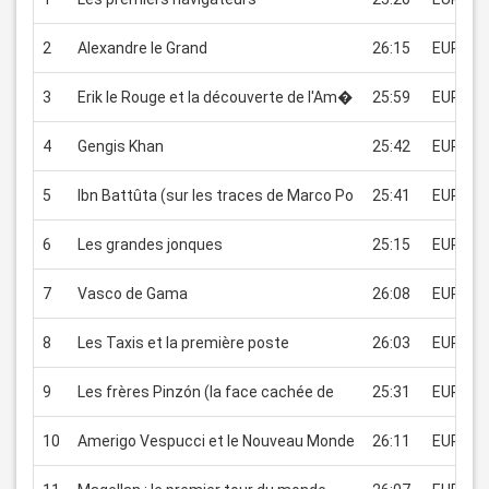
2
Alexandre le Grand
26:15
EUR 1.9
3
Erik le Rouge et la découverte de l'Am�
25:59
EUR 1.9
4
Gengis Khan
25:42
EUR 1.9
5
Ibn Battûta (sur les traces de Marco Po
25:41
EUR 1.9
6
Les grandes jonques
25:15
EUR 1.9
7
Vasco de Gama
26:08
EUR 1.9
8
Les Taxis et la première poste
26:03
EUR 1.9
9
Les frères Pinzón (la face cachée de
25:31
EUR 1.9
10
Amerigo Vespucci et le Nouveau Monde
26:11
EUR 1.9