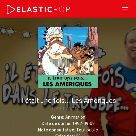
Toggl
navig
Il était une fois... Les Amériques
Il était une fois...
Genre:
Animation
Date de sortie:
1992-09-09
Note consultative:
Tout public