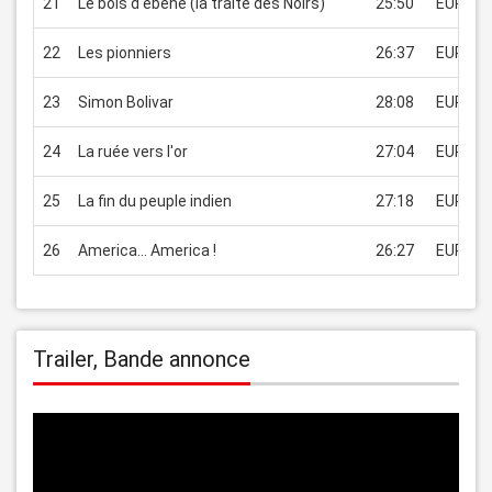
21
Le bois d'ébène (la traite des Noirs)
25:50
EUR 1.9
22
Les pionniers
26:37
EUR 1.9
23
Simon Bolivar
28:08
EUR 1.9
24
La ruée vers l'or
27:04
EUR 1.9
25
La fin du peuple indien
27:18
EUR 1.9
26
America... America !
26:27
EUR 1.9
Trailer, Bande annonce