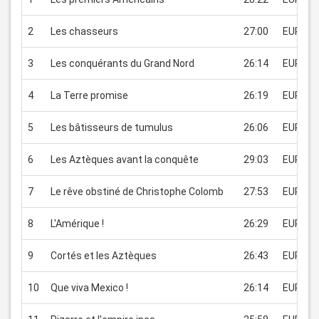
2
Les chasseurs
27:00
EUR 1.9
3
Les conquérants du Grand Nord
26:14
EUR 1.9
4
La Terre promise
26:19
EUR 1.9
5
Les bâtisseurs de tumulus
26:06
EUR 1.9
6
Les Aztèques avant la conquête
29:03
EUR 1.9
7
Le rêve obstiné de Christophe Colomb
27:53
EUR 1.9
8
L'Amérique !
26:29
EUR 1.9
9
Cortés et les Aztèques
26:43
EUR 1.9
10
Que viva Mexico !
26:14
EUR 1.9