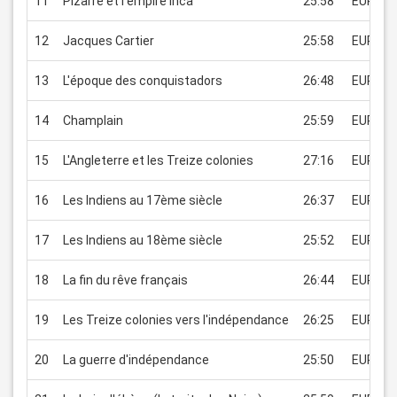
11
Pizarre et l'empire inca
25:58
EUR 1.9
12
Jacques Cartier
25:58
EUR 1.9
13
L'époque des conquistadors
26:48
EUR 1.9
14
Champlain
25:59
EUR 1.9
15
L'Angleterre et les Treize colonies
27:16
EUR 1.9
16
Les Indiens au 17ème siècle
26:37
EUR 1.9
17
Les Indiens au 18ème siècle
25:52
EUR 1.9
18
La fin du rêve français
26:44
EUR 1.9
19
Les Treize colonies vers l'indépendance
26:25
EUR 1.9
20
La guerre d'indépendance
25:50
EUR 1.9