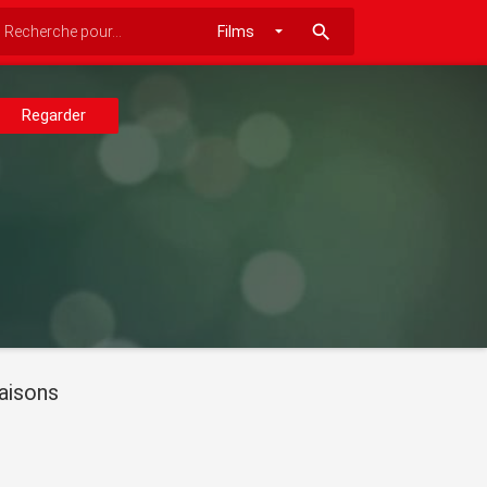
search
Regarder
aisons