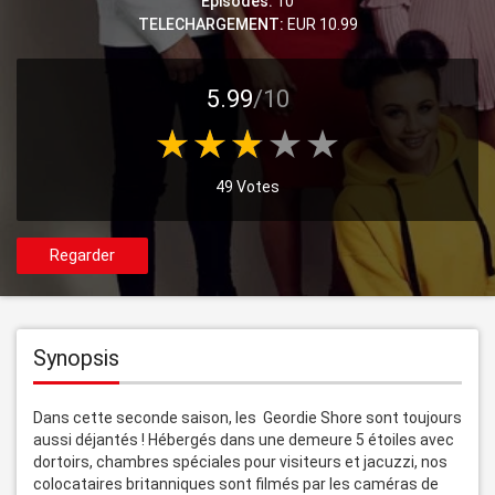
Episodes:
10
TELECHARGEMENT:
EUR 10.99
5.99
/10
49 Votes
Regarder
Synopsis
Dans cette seconde saison, les  Geordie Shore sont toujours 
aussi déjantés ! Hébergés dans une demeure 5 étoiles avec 
dortoirs, chambres spéciales pour visiteurs et jacuzzi, nos 
colocataires britanniques sont filmés par les caméras de 