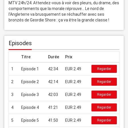
MTV 24h/24. Attendez-vous à voir des pleurs, du drame, des 
comportements que la morale réprouve... Le nord de 
l'Angleterre va brusquement se réchauffer avec ses 
bronzés de Geordie Shore : ça va être la grande classe !
Episodes
Titre
Durée
Prix
1
Episode 1
42:34
EUR 2.49
Regarder
2
Episode 2
42:14
EUR 2.49
Regarder
3
Episode 3
42:03
EUR 2.49
Regarder
4
Episode 4
41:21
EUR 2.49
Regarder
5
Episode 5
41:50
EUR 2.49
Regarder