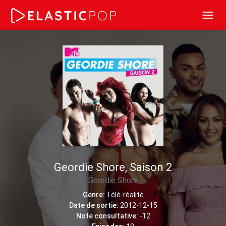
Toggl
navig
Geordie Shore, Saison 2
Geordie Shore
Genre:
Télé-réalité
Date de sortie:
2012-12-15
Note consultative:
-12