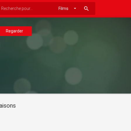
search
Regarder
aisons