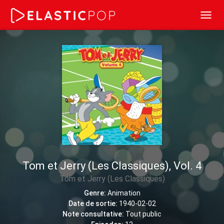
Toggl
navig
Tom et Jerry (Les Classiques), Vol. 4
Tom et Jerry (Les Classiques)
Genre:
Animation
Date de sortie:
1940-02-02
Note consultative:
Tout public