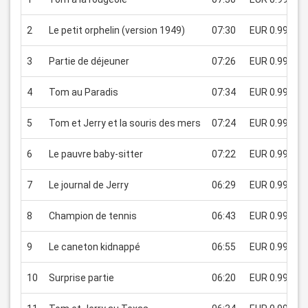
2
Le petit orphelin (version 1949)
07:30
EUR 0.99
3
Partie de déjeuner
07:26
EUR 0.99
4
Tom au Paradis
07:34
EUR 0.99
5
Tom et Jerry et la souris des mers
07:24
EUR 0.99
6
Le pauvre baby-sitter
07:22
EUR 0.99
7
Le journal de Jerry
06:29
EUR 0.99
8
Champion de tennis
06:43
EUR 0.99
9
Le caneton kidnappé
06:55
EUR 0.99
10
Surprise partie
06:20
EUR 0.99