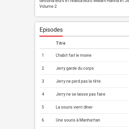
dessinateurs et réalisateurs William Hanna et J
Volume 2.
Episodes
Titre
1
L'habit fait le moine
2
Jerry garde du corps
3
Jerry ne perd pas la tête
4
Jerry ne se laisse pas faire
5
La souris vient dîner
6
Une souris à Manhattan