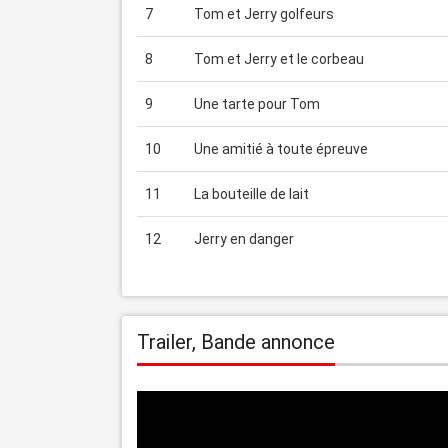
7
Tom et Jerry golfeurs
8
Tom et Jerry et le corbeau
9
Une tarte pour Tom
10
Une amitié à toute épreuve
11
La bouteille de lait
12
Jerry en danger
Trailer, Bande annonce