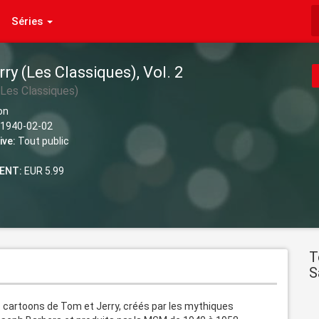
Séries
ry (Les Classiques), Vol. 2
(Les Classiques)
on
1940-02-02
ive:
Tout public
ENT:
EUR 5.99
T
S
 cartoons de Tom et Jerry, créés par les mythiques 