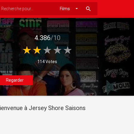
search
4.386
/10
114 Votes
Regarder
ienvenue à Jersey Shore Saisons