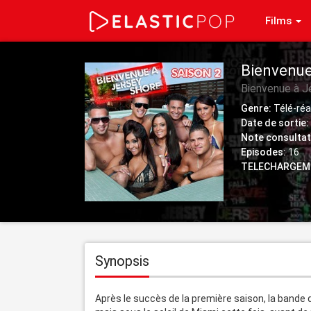
Films
Bienvenue
Bienvenue à J
Genre:
Télé-réa
Date de sortie:
Note consultat
Episodes:
16
TELECHARGEM
Synopsis
Après le succès de la première saison, la bande