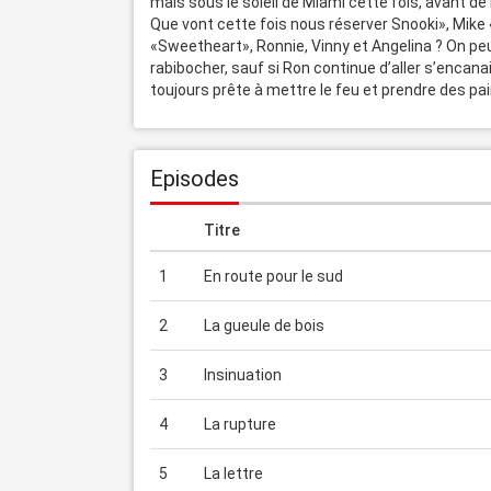
mais sous le soleil de Miami cette fois, avant de r
Que vont cette fois nous réserver Snooki», Mike
«Sweetheart», Ronnie, Vinny et Angelina ? On peut
rabibocher, sauf si Ron continue d’aller s’encanai
toujours prête à mettre le feu et prendre des pai
Episodes
Titre
1
En route pour le sud
2
La gueule de bois
3
Insinuation
4
La rupture
5
La lettre