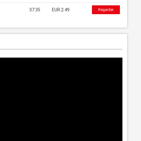
37:35
EUR 2.49
Regarder