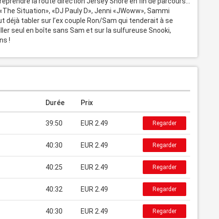
eprendre la route direction Jersey Shore en fin de parcours... 

 «The Situation», «DJ Pauly D», Jenni «JWoww», Sammi 
 déjà tabler sur l’ex couple Ron/Sam qui tenderait à se 
ller seul en boîte sans Sam et sur la sulfureuse Snooki, 
ns !
Durée
Prix
39:50
EUR 2.49
Regarder
40:30
EUR 2.49
Regarder
40:25
EUR 2.49
Regarder
40:32
EUR 2.49
Regarder
40:30
EUR 2.49
Regarder