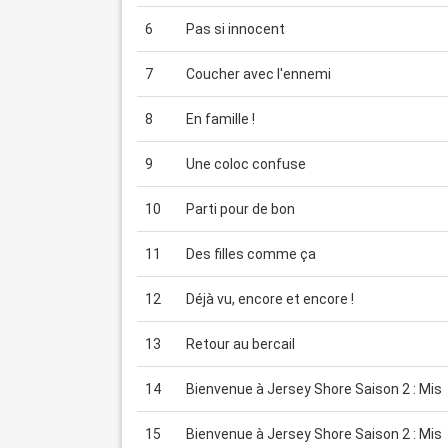
6
Pas si innocent
7
Coucher avec l'ennemi
8
En famille !
9
Une coloc confuse
10
Parti pour de bon
11
Des filles comme ça
12
Déjà vu, encore et encore !
13
Retour au bercail
14
Bienvenue à Jersey Shore Saison 2 : Mis
15
Bienvenue à Jersey Shore Saison 2 : Mis