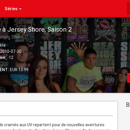
Séries
 à Jersey Shore, Saison 2
ersey Shore
lité
2010-07-30
ive:
-12
ENT:
EUR 13.99
B
 de cramés aux UV repartent pour de nouvelles aventures 