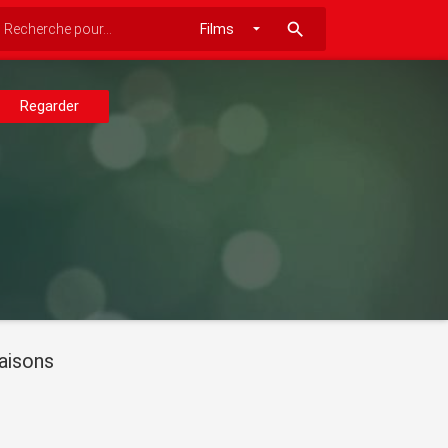
search
Regarder
aisons