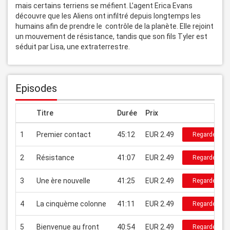
mais certains terriens se méfient. L’agent Erica Evans 
découvre que les Aliens ont infiltré depuis longtemps les 
humains afin de prendre le  contrôle de la planète. Elle rejoint 
un mouvement de résistance, tandis que son fils Tyler est 
séduit par Lisa, une extraterrestre.
Episodes
Titre
Durée
Prix
1
Premier contact
45:12
EUR 2.49
Regarder
2
Résistance
41:07
EUR 2.49
Regarder
3
Une ère nouvelle
41:25
EUR 2.49
Regarder
4
La cinquème colonne
41:11
EUR 2.49
Regarder
5
Bienvenue au front
40:54
EUR 2.49
Regarder