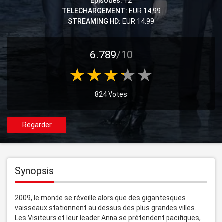
Episodes:
12
TELECHARGEMENT:
EUR 14.99
STREAMING HD:
EUR 14.99
6.789
/10
824 Votes
Regarder
Synopsis
2009, le monde se réveille alors que des gigantesques 
vaisseaux stationnent au dessus des plus grandes villes. 
Les Visiteurs et leur leader Anna se prétendent pacifiques, 