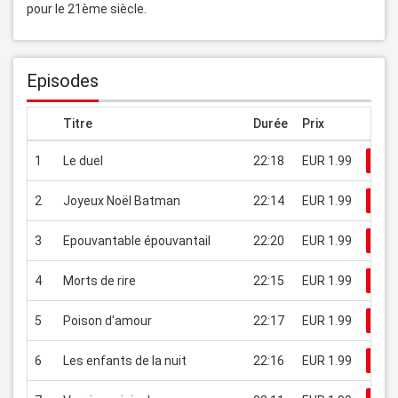
pour le 21ème siècle.
Episodes
Titre
Durée
Prix
1
Le duel
22:18
EUR 1.99
Re
2
Joyeux Noël Batman
22:14
EUR 1.99
Re
3
Epouvantable épouvantail
22:20
EUR 1.99
Re
4
Morts de rire
22:15
EUR 1.99
Re
5
Poison d'amour
22:17
EUR 1.99
Re
6
Les enfants de la nuit
22:16
EUR 1.99
Re