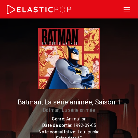
Toggl
navig
Batman, La série animée, Saison 1
Batman, La série animée
Genre:
Animation
Date de sortie:
1992-09-05
Note consultative:
Tout public