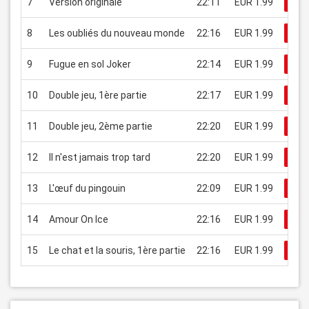
7
Version originale
22:11
EUR 1.99
Re
8
Les oubliés du nouveau monde
22:16
EUR 1.99
Re
9
Fugue en sol Joker
22:14
EUR 1.99
Re
10
Double jeu, 1ère partie
22:17
EUR 1.99
Re
11
Double jeu, 2ème partie
22:20
EUR 1.99
Re
12
Il n'est jamais trop tard
22:20
EUR 1.99
Re
13
L'œuf du pingouin
22:09
EUR 1.99
Re
14
Amour On Ice
22:16
EUR 1.99
Re
15
Le chat et la souris, 1ère partie
22:16
EUR 1.99
Re