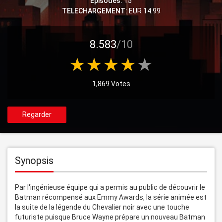
Episodes:
15
TELECHARGEMENT:
EUR 14.99
8.583
/10
1,869 Votes
Regarder
Synopsis
Par l'ingénieuse équipe qui a permis au public de découvrir le 
Batman récompensé aux Emmy Awards, la série animée est 
la suite de la légende du Chevalier noir avec une touche 
futuriste puisque Bruce Wayne prépare un nouveau Batman 