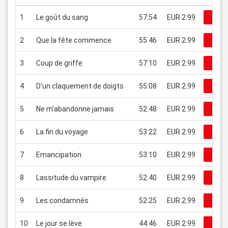
1
Le goût du sang
57:54
EUR 2.99
Rega
2
Que la fête commence
55:46
EUR 2.99
Rega
3
Coup de griffe
57:10
EUR 2.99
Rega
4
D'un claquement de doigts
55:08
EUR 2.99
Rega
5
Ne m'abandonne jamais
52:48
EUR 2.99
Rega
6
La fin du voyage
53:22
EUR 2.99
Rega
7
Emancipation
53:10
EUR 2.99
Rega
8
Lassitude du vampire
52:40
EUR 2.99
Rega
9
Les condamnés
52:25
EUR 2.99
Rega
10
Le jour se lève
44:46
EUR 2.99
Rega