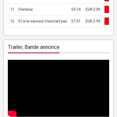
11
Frénésie
53:14
EUR 2.99
Rega
12
Et si le sauveur n'existait pas
57:31
EUR 2.99
Rega
Trailer, Bande annonce