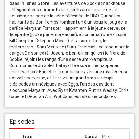
dans l'iTunes Store.
 Les aventures de Sookie Stackhouse 
atteignent des sommets sanglants au cours de cette 
deuxième saison de la série télévisée de HBO. Quand les 
habitants de Bon Temps tombent un à un sous le joug de la 
perfide Maryann Forrester, il appartient à la jeune serveuse 
télépathe (jouée par Anna Paquin), à son amant, le vampire 
Bill Compton (Stephen Moyer), et à son patron, le 
métamorphe Sam Merlotte (Sam Trammel), de repousser le 
danger. De son côté, Jason, le bon-à-rien qui est le frère de 
Sookie, rejoint les rangs d'une secte anti-vampire, la 
Communauté du Soleil. Lafayette essaie d’échapper au 
shérif vampire Eric, Sam a une liaison avec une mystérieuse 
nouvelle serveuse, et Tara vit un grand amour rempli 
d’épisodes amnésiques avec Eggs, l’un des cas dont 
s’occupe Maryann. Avec Ryan Kwanten, Rutina Wesley, Chris 
Bauer et Deborah Ann Woll dans les rôles secondaires.
Episodes
Titre
Durée
Prix