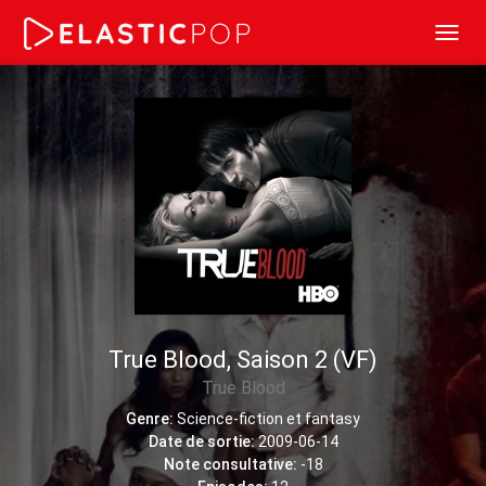
Toggl
navig
True Blood, Saison 2 (VF)
True Blood
Genre:
Science-fiction et fantasy
Date de sortie:
2009-06-14
Note consultative:
-18