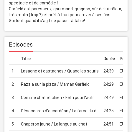
spectacle et de comédie ! 

Garfield est paresseux, gourmand, grognon, sûr de lui, râleur, 
très malin (trop ?) et prêt à tout pour arriver à ses fins. 
Surtout quand il s’agit de passer à table!
Episodes
Titre
Durée
Prix
1
Lasagne et castagnes / Quand les souris
24:39
EUR 1.
2
Razzia sur la pizza / Maman Garfield
24:29
EUR 1.
3
Comme chat et chien / Félin pour l'autr
24:49
EUR 1.
4
Désaccords d'accordéon / La farce du d
24:25
EUR 1.
5
Chaperon jaune / La langue au chat
24:51
EUR 1.