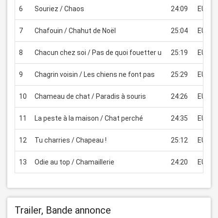
6
Souriez / Chaos
24:09
EUR 1.
7
Chafouin / Chahut de Noël
25:04
EUR 1.
8
Chacun chez soi / Pas de quoi fouetter u
25:19
EUR 1.
9
Chagrin voisin / Les chiens ne font pas
25:29
EUR 1.
10
Chameau de chat / Paradis à souris
24:26
EUR 1.
11
La peste à la maison / Chat perché
24:35
EUR 1.
12
Tu charries / Chapeau !
25:12
EUR 1.
13
Odie au top / Chamaillerie
24:20
EUR 1.
Trailer, Bande annonce