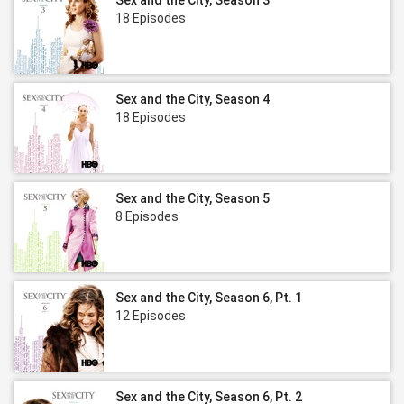
Sex and the City, Season 3
18 Episodes
Sex and the City, Season 4
18 Episodes
Sex and the City, Season 5
8 Episodes
Sex and the City, Season 6, Pt. 1
12 Episodes
Sex and the City, Season 6, Pt. 2