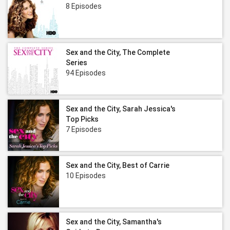
8 Episodes
Sex and the City, The Complete
Series
94 Episodes
Sex and the City, Sarah Jessica's
Top Picks
7 Episodes
Sex and the City, Best of Carrie
10 Episodes
Sex and the City, Samantha's