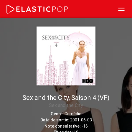
Toggl
navig
Sex and the City, Saison 4 (VF)
Sex and the City
Genre:
Comédie
Date de sortie:
2001-06-03
Note consultative:
-16