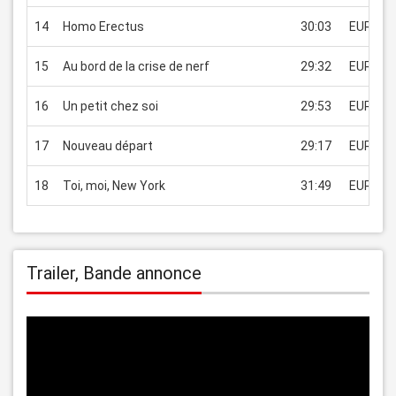
14
Homo Erectus
30:03
EUR 2.9
15
Au bord de la crise de nerf
29:32
EUR 2.9
16
Un petit chez soi
29:53
EUR 2.9
17
Nouveau départ
29:17
EUR 2.9
18
Toi, moi, New York
31:49
EUR 2.9
Trailer, Bande annonce