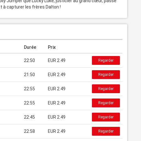
lly Jumper que Lucky Luke, justicier au grand cœur, passe 
t à capturer les frères Dalton !
Durée
Prix
22:50
EUR 2.49
Regarder
21:50
EUR 2.49
Regarder
22:55
EUR 2.49
Regarder
22:55
EUR 2.49
Regarder
22:45
EUR 2.49
Regarder
22:58
EUR 2.49
Regarder