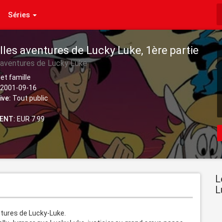
Séries
les aventures de Lucky Luke, 1ère partie
 aventures de Lucky Luke
et famille
2001-09-16
ive:
Tout public
ENT:
EUR 7.99
L
L
tures de Lucky-Luke.
