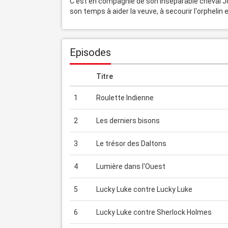
C'est en compagnie de son inséparable cheval Jo
son temps à aider la veuve, à secourir l'orphelin e
Episodes
Titre
1
Roulette Indienne
2
Les derniers bisons
3
Le trésor des Daltons
4
Lumière dans l'Ouest
5
Lucky Luke contre Lucky Luke
6
Lucky Luke contre Sherlock Holmes