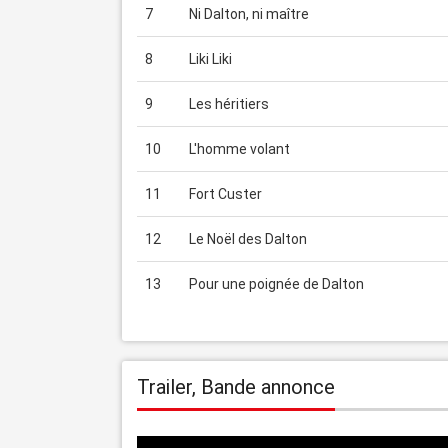
7
Ni Dalton, ni maître
8
Liki Liki
9
Les héritiers
10
L'homme volant
11
Fort Custer
12
Le Noël des Dalton
13
Pour une poignée de Dalton
Trailer, Bande annonce