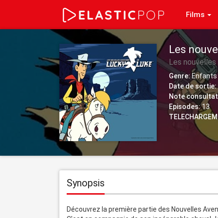
Films
Les nouvel
Les nouvelles
Genre:
Enfants 
Date de sortie:
Note consultat
Episodes:
13
TELECHARGEM
Synopsis
Découvrez la première partie des Nouvelles Aven