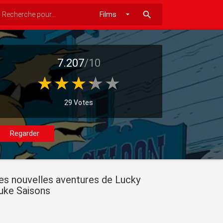
search
7.207
/10
29 Votes
Regarder
es nouvelles aventures de Lucky
uke Saisons