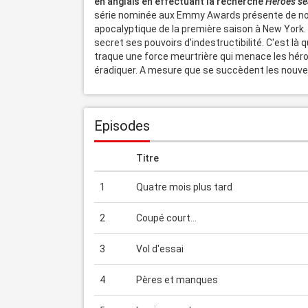
en anglais en effectuant la recherche 
Heroes se
série nominée aux Emmy Awards présente de nouv
apocalyptique de la première saison à New York. C
secret ses pouvoirs d'indestructibilité. C'est là
traque une force meurtrière qui menace les héros
éradiquer. A mesure que se succèdent les nouveau
Episodes
Titre
1
Quatre mois plus tard
2
Coupé court...
3
Vol d'essai
4
Pères et manques