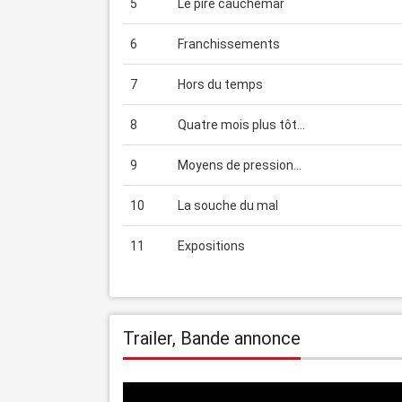
5
Le pire cauchemar
6
Franchissements
7
Hors du temps
8
Quatre mois plus tôt...
9
Moyens de pression...
10
La souche du mal
11
Expositions
Trailer, Bande annonce