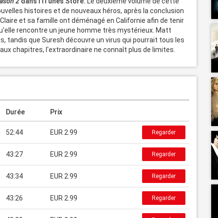
ason 2
 dans l'iTunes Store.
 Le deuxième volume de cette 
elles histoires et de nouveaux héros, après la conclusion 
laire et sa famille ont déménagé en Californie afin de tenir 
 qu'elle rencontre un jeune homme très mystérieux. Matt 
, tandis que Suresh découvre un virus qui pourrait tous les 
x chapitres, l'extraordinaire ne connaît plus de limites.
Durée
Prix
52:44
EUR 2.99
Regarder
43:27
EUR 2.99
Regarder
43:34
EUR 2.99
Regarder
43:26
EUR 2.99
Regarder