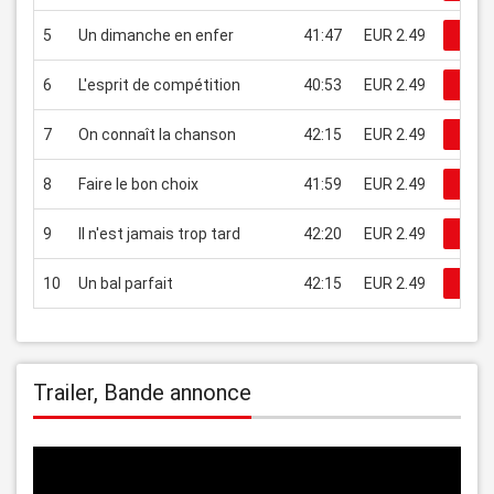
5
Un dimanche en enfer
41:47
EUR 2.49
Rega
6
L'esprit de compétition
40:53
EUR 2.49
Rega
7
On connaît la chanson
42:15
EUR 2.49
Rega
8
Faire le bon choix
41:59
EUR 2.49
Rega
9
Il n'est jamais trop tard
42:20
EUR 2.49
Rega
10
Un bal parfait
42:15
EUR 2.49
Rega
Trailer, Bande annonce