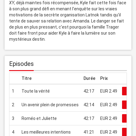
XY
, déjà maintes fois récompensée, Kyle fait cette fois face 
à son plus grand défi en menant l’enquête sur les vraies 
motivations de la secrète organisation Latnok tandis qu’il 
tente de sauver sa relation avec Amanda. Le danger se fait 
de plus en plus pressant, c’est pourquoi la famille Trager 
doit faire front pour aider Kyle à faire la lumière sur son 
mystérieux destin.
Episodes
Titre
Durée
Prix
1
Toute la vérité
42:17
EUR 2.49
Rega
2
Un avenir plein de promesses
42:14
EUR 2.49
Rega
3
Roméo et Juliette
42:17
EUR 2.49
Rega
4
Les meilleures intentions
41:21
EUR 2.49
Rega