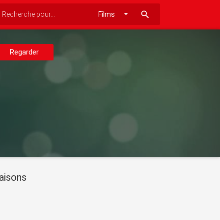
search
Regarder
aisons