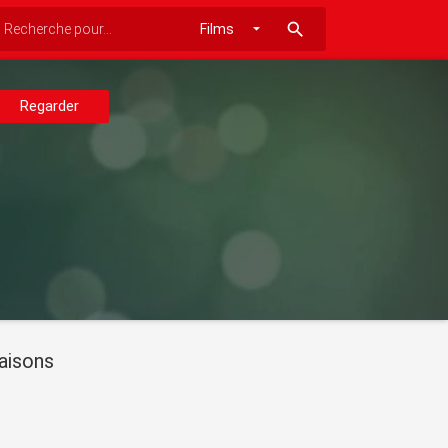
search
Regarder
aisons