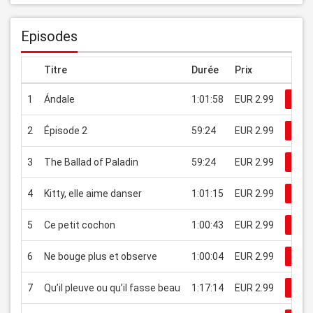
Episodes
Titre
Durée
Prix
1
Ándale
1:01:58
EUR 2.99
Reg
2
Épisode 2
59:24
EUR 2.99
Reg
3
The Ballad of Paladin
59:24
EUR 2.99
Reg
4
Kitty, elle aime danser
1:01:15
EUR 2.99
Reg
5
Ce petit cochon
1:00:43
EUR 2.99
Reg
6
Ne bouge plus et observe
1:00:04
EUR 2.99
Reg
7
Qu’il pleuve ou qu’il fasse beau
1:17:14
EUR 2.99
Reg