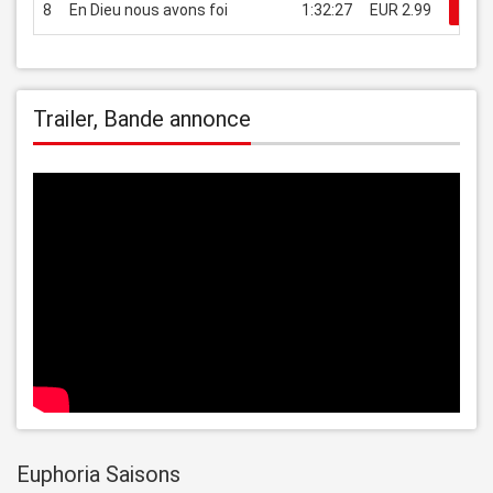
8
En Dieu nous avons foi
1:32:27
EUR 2.99
Reg
Trailer, Bande annonce
Euphoria Saisons