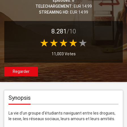
Episodes:
8
TELECHARGEMENT:
EUR 14.99
STREAMING HD:
EUR 14.99
8.281
/10
11,003 Votes
Regarder
Synopsis
La vie d'un groupe d'étudiants naviguant entre les drogues, 
le sexe, les réseaux sociaux, leurs amours et leurs amitiés.