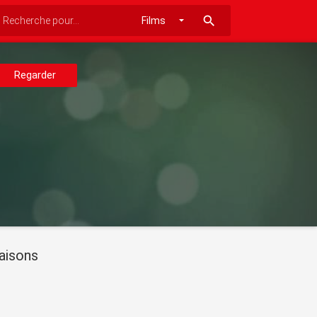
search
Regarder
aisons