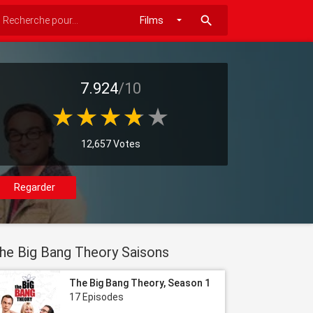
search
7.924
/10
12,657 Votes
Regarder
he Big Bang Theory Saisons
The Big Bang Theory, Season 1
17 Episodes