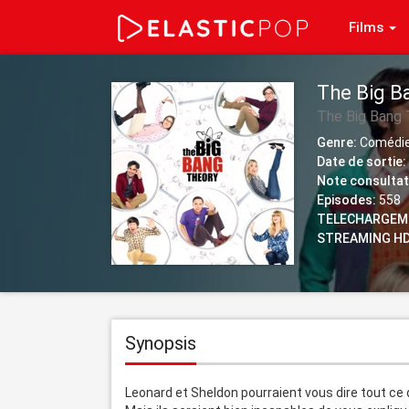
Films
The Big Ba
The Big Bang 
Genre:
Comédi
Date de sortie:
Note consultat
Episodes:
558
TELECHARGEM
STREAMING HD
Synopsis
Leonard et Sheldon pourraient vous dire tout ce 