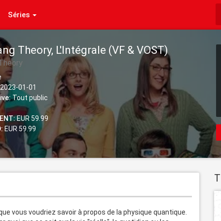
Séries
ng Theory, L'Intégrale (VF & VOST)
Theory
e
2023-01-01
ive:
Tout public
ENT:
EUR 59.99
:
EUR 59.99
T
que vous voudriez savoir à propos de la physique quantique. 