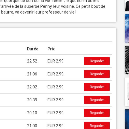
quoi que ce soit sur la vie "réelle", le quotidien ou les 
arrivée de la superbe Penny, leur voisine. Ce petit bout de 
eurre, va devenir leur professeur de vie !
Durée
Prix
22:52
EUR 2.99
Regarder
21:06
EUR 2.99
Regarder
22:02
EUR 2.99
Regarder
20:39
EUR 2.99
Regarder
20:10
EUR 2.99
Regarder
21:00
EUR 2.99
Regarder