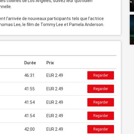
des collines de Los Angeles, suivez leur quotidien 
nelle.

l’arrivée de nouveaux participants tels que l’actrice 
homas Lee, le film de Tommy Lee et Pamela Anderson.
Durée
Prix
46:31
EUR 2.49
Regarder
41:55
EUR 2.49
Regarder
41:54
EUR 2.49
Regarder
41:54
EUR 2.49
Regarder
42:00
EUR 2.49
Regarder