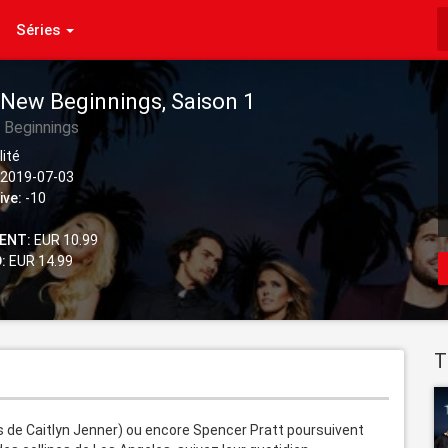
Séries
: New Beginnings, Saison 1
 Beginnings
lité
2019-07-03
ive:
-10
ENT:
EUR 10.99
:
EUR 14.99
T
ls de Caitlyn Jenner) ou encore Spencer Pratt poursuivent 