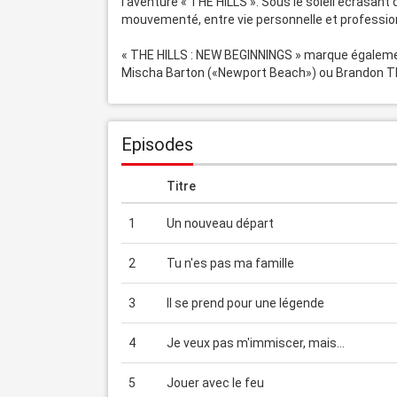
l’aventure « THE HILLS ». Sous le soleil écrasant 
mouvementé, entre vie personnelle et profession
« THE HILLS : NEW BEGINNINGS » marque également 
Mischa Barton («Newport Beach») ou Brandon T
Episodes
Titre
1
Un nouveau départ
2
Tu n'es pas ma famille
3
Il se prend pour une légende
4
Je veux pas m'immiscer, mais...
5
Jouer avec le feu