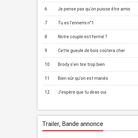
6
Je pense pas qu'on puisse être amis
7
Tu es l'ennemi n°1
8
Notre couple est fermé ?
9
Cette gueule de bois coûtera cher
10
Brody s'en tire trop bien
11
Bien sûr qu'on est mariés
12
J’espère que tu diras oui
Trailer, Bande annonce