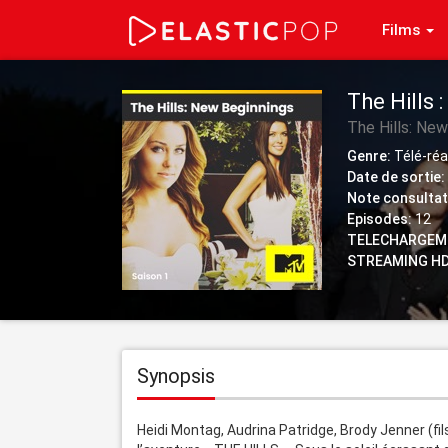
Films
The Hills 
The Hills: New
Genre:
Télé-réa
Date de sortie:
Note consultat
Episodes:
12
TELECHARGEM
STREAMING HD
Synopsis
Heidi Montag, Audrina Patridge, Brody Jenner (fi