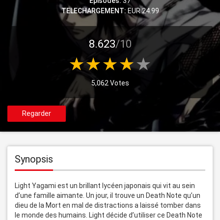
Episodes:
37
TELECHARGEMENT:
EUR 24.99
8.623
/10
5,062 Votes
Regarder
Synopsis
Light Yagami est un brillant lycéen japonais qui vit au sein 
d’une famille aimante. Un jour, il trouve un Death Note qu’un 
dieu de la Mort en mal de distractions a laissé tomber dans 
le monde des humains. Light décide d’utiliser ce Death Note 