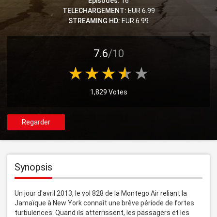
Episodes:
16
TELECHARGEMENT:
EUR 6.99
STREAMING HD:
EUR 6.99
7.6
/10
1,829 Votes
Regarder
Synopsis
Un jour d'avril 2013, le vol 828 de la Montego Air reliant la 
Jamaïque à New York connaît une brève période de fortes 
turbulences. Quand ils atterrissent, les passagers et les 