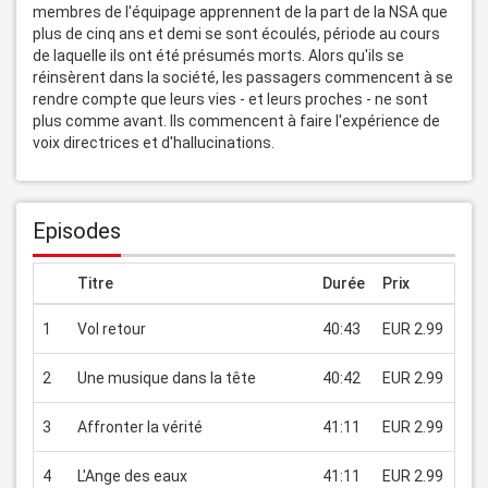
membres de l'équipage apprennent de la part de la NSA que 
plus de cinq ans et demi se sont écoulés, période au cours 
de laquelle ils ont été présumés morts. Alors qu'ils se 
réinsèrent dans la société, les passagers commencent à se 
rendre compte que leurs vies - et leurs proches - ne sont 
plus comme avant. Ils commencent à faire l'expérience de 
voix directrices et d'hallucinations.
Episodes
Titre
Durée
Prix
1
Vol retour
40:43
EUR 2.99
2
Une musique dans la tête
40:42
EUR 2.99
3
Affronter la vérité
41:11
EUR 2.99
4
L'Ange des eaux
41:11
EUR 2.99