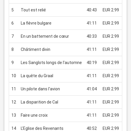
5
Tout est relié
40:43
EUR 2.99
6
La fièvre bulgare
41:11
EUR 2.99
7
En un battement de cœur
40:33
EUR 2.99
8
Châtiment divin
41:11
EUR 2.99
9
Les Sanglots longs de l'automne
40:19
EUR 2.99
10
La quête du Graal
41:11
EUR 2.99
11
Un pilote dans l'avion
41:04
EUR 2.99
12
La disparition de Cal
41:11
EUR 2.99
13
Faire une croix
41:11
EUR 2.99
14
L'Eglise des Revenants
40:52
EUR 2.99