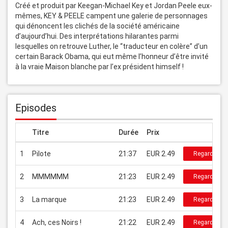
Créé et produit par Keegan-Michael Key et Jordan Peele eux-
mêmes, KEY & PEELE campent une galerie de personnages 
qui dénoncent les clichés de la société américaine 
d’aujourd’hui. Des interprétations hilarantes parmi 
lesquelles on retrouve Luther, le “traducteur en colère” d’un 
certain Barack Obama, qui eut même l’honneur d’être invité 
à la vraie Maison blanche par l’ex président himself !
Episodes
Titre
Durée
Prix
1
Pilote
21:37
EUR 2.49
Regarder
2
MMMMMM
21:23
EUR 2.49
Regarder
3
La marque
21:23
EUR 2.49
Regarder
4
Ach, ces Noirs !
21:22
EUR 2.49
Regarder