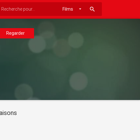
search
Regarder
aisons