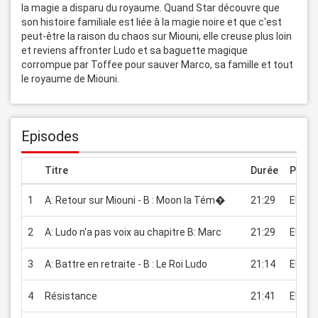
la magie a disparu du royaume. Quand Star découvre que 
son histoire familiale est liée à la magie noire et que c'est 
peut-être la raison du chaos sur Miouni, elle creuse plus loin 
et reviens affronter Ludo et sa baguette magique 
corrompue par Toffee pour sauver Marco, sa famille et tout 
le royaume de Miouni.
Episodes
Titre
Durée
Prix
1
A: Retour sur Miouni - B : Moon la Tém�
21:29
EUR 2
2
A: Ludo n'a pas voix au chapitre B: Marc
21:29
EUR 2
3
A: Battre en retraite - B : Le Roi Ludo
21:14
EUR 2
4
Résistance
21:41
EUR 2