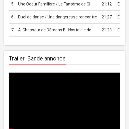
5
Une Odeur Familière / Le Fantôme de Gl
21:12
EUR 2
6
Duel de danse / Une dangereuse rencontre
21:27
EUR 2
7
A: Chasseur de Démons B : Nostalgie de
21:28
EUR 2
Trailer, Bande annonce