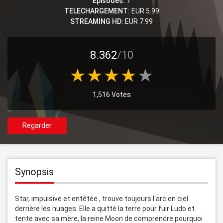
Episodes:
7
TELECHARGEMENT:
EUR 5.99
STREAMING HD:
EUR 7.99
8.362
/10
1,516 Votes
Regarder
Synopsis
Star, impulsive et entêtée , trouve toujours l'arc en ciel 
derrière les nuages. Elle a quitté la terre pour fuir Ludo et 
tente avec sa mère, la reine Moon de comprendre pourquoi 