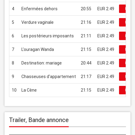
4
Enfermées dehors
20:55
EUR 2.49
Regar
5
Verdure vaginale
21:16
EUR 2.49
Regar
6
Les postérieurs imposants
21:11
EUR 2.49
Regar
7
L'ouragan Wanda
21:15
EUR 2.49
Regar
8
Destination: mariage
20:44
EUR 2.49
Regar
9
Chasseuses d'appartement
21:17
EUR 2.49
Regar
10
La Cène
21:15
EUR 2.49
Regar
Trailer, Bande annonce