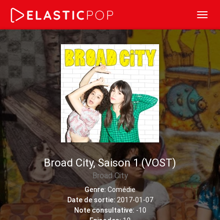
Toggl
navig
Broad City, Saison 1 (VOST)
Broad City
Genre:
Comédie
Date de sortie:
2017-01-07
Note consultative:
-10