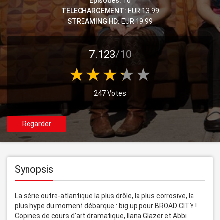
Episodes:
10
TELECHARGEMENT:
EUR 13.99
STREAMING HD:
EUR 19.99
7.123
/10
247 Votes
Regarder
Synopsis
La série outre-atlantique la plus drôle, la plus corrosive, la 
plus hype du moment débarque : big up pour BROAD CITY !

Copines de cours d’art dramatique, Ilana Glazer et Abbi 