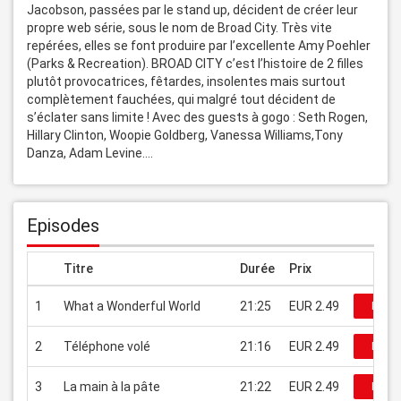
Jacobson, passées par le stand up, décident de créer leur 
propre web série, sous le nom de Broad City. Très vite 
repérées, elles se font produire par l’excellente Amy Poehler 
(Parks & Recreation). BROAD CITY c’est l’histoire de 2 filles 
plutôt provocatrices, fêtardes, insolentes mais surtout 
complètement fauchées, qui malgré tout décident de 
s’éclater sans limite ! Avec des guests à gogo : Seth Rogen, 
Hillary Clinton, Woopie Goldberg, Vanessa Williams,Tony 
Danza, Adam Levine….
Episodes
Titre
Durée
Prix
1
What a Wonderful World
21:25
EUR 2.49
Regar
2
Téléphone volé
21:16
EUR 2.49
Regar
3
La main à la pâte
21:22
EUR 2.49
Regar