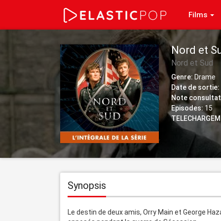
Films
Nord et Su
Nord et Sud
Genre:
Drame
Date de sortie:
Note consultat
Episodes:
15
TELECHARGEM
Synopsis
Le destin de deux amis, Orry Main et George Haza