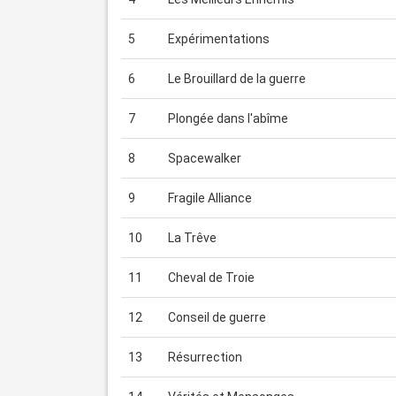
5
Expérimentations
6
Le Brouillard de la guerre
7
Plongée dans l'abîme
8
Spacewalker
9
Fragile Alliance
10
La Trêve
11
Cheval de Troie
12
Conseil de guerre
13
Résurrection