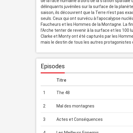
de la race humaine à bord de la station spatiale
délinquants juvéniles sur la surface de la planète
saison, ils découvrent que la Terre n’est pas exa
seuls. Ceux qui ont survécu à l’apocalypse nucléai
Faucheurs et les Hommes de la Montagne. La fina
l’Arche tenter de revenir à la surface et les 100 l
Clarke et Monty ont été capturés par les Homme
mais le destin de tous les autres protagonistes
Episodes
Titre
1
The 48
2
Mal des montagnes
3
Actes et Conséquences
4
Les Meilleurs Ennemis