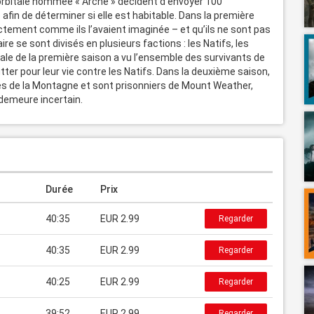
 orbitale nommée « Arche » décident d’envoyer 100 
 afin de déterminer si elle est habitable. Dans la première 
ctement comme ils l’avaient imaginée – et qu’ils ne sont pas 
re se sont divisés en plusieurs factions : les Natifs, les 
le de la première saison a vu l’ensemble des survivants de 
utter pour leur vie contre les Natifs. Dans la deuxième saison, 
s de la Montagne et sont prisonniers de Mount Weather, 
 demeure incertain.
Durée
Prix
40:35
EUR 2.99
Regarder
40:35
EUR 2.99
Regarder
40:25
EUR 2.99
Regarder
39:52
EUR 2.99
Regarder