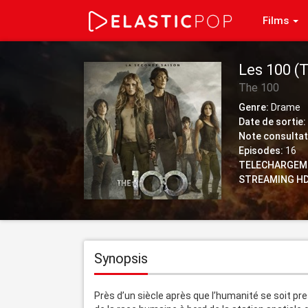
Films
Les 100 (T
The 100
Genre:
Drame
Date de sortie:
Note consultat
Episodes:
16
TELECHARGEM
STREAMING HD
Synopsis
Près d’un siècle après que l’humanité se soit pr