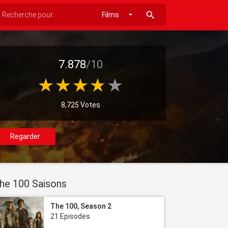
search
7.878
/10
8,725 Votes
Regarder
he 100 Saisons
The 100, Season 2
21 Episodes