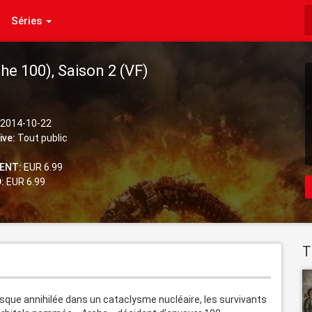
Séries
he 100), Saison 2 (VF)
2014-10-22
ive:
Tout public
ENT:
EUR 6.99
:
EUR 6.99
T
esque annihilée dans un cataclysme nucléaire, les survivants 