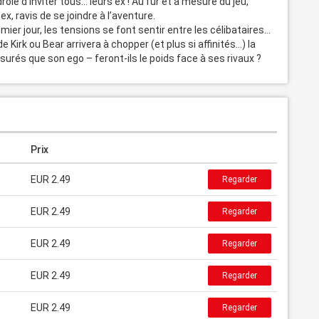
ôle d’inviter tous… leurs ex ! Au fur et à mesure du jeu, 
x, ravis de se joindre à l’aventure. 

ier jour, les tensions se font sentir entre les célibataires... 
e Kirk ou Bear arrivera à chopper (et plus si affinités...) la 
rés que son ego – feront-ils le poids face à ses rivaux ?
Prix
EUR 2.49
Regarder
EUR 2.49
Regarder
EUR 2.49
Regarder
EUR 2.49
Regarder
EUR 2.49
Regarder