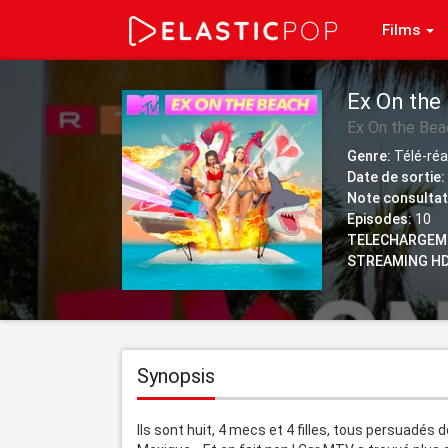
Films
Ex On the
Ex On the Bea
Genre:
Télé-réa
Date de sortie:
Note consultat
Episodes:
10
TELECHARGEM
STREAMING HD
Synopsis
Ils sont huit, 4 mecs et 4 filles, tous persuadés 