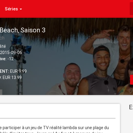
Séries
 Beach, Saison 3
ch
lité
2015-09-06
ive:
-12
ENT:
EUR 9.99
:
EUR 13.99
E
de participer à un jeu de TV réalité lambda sur une plage du 