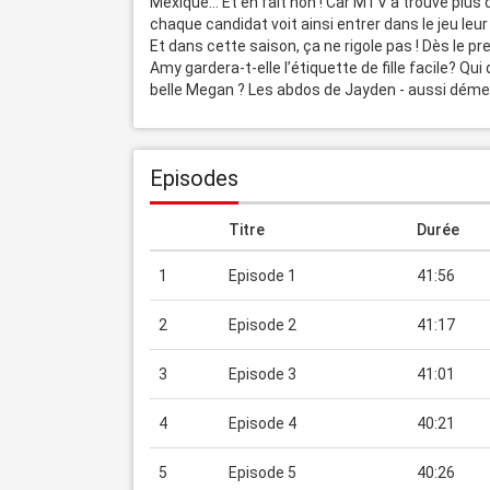
Mexique… Et en fait non ! Car MTV a trouvé plus dr
chaque candidat voit ainsi entrer dans le jeu leur e
Et dans cette saison, ça ne rigole pas ! Dès le prem
Amy gardera-t-elle l’étiquette de fille facile? Qui d
belle Megan ? Les abdos de Jayden - aussi démesu
Episodes
Titre
Durée
1
Episode 1
41:56
2
Episode 2
41:17
3
Episode 3
41:01
4
Episode 4
40:21
5
Episode 5
40:26