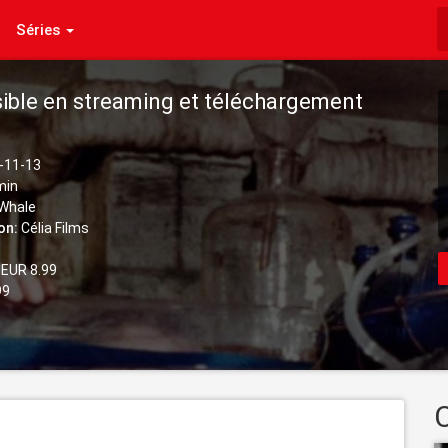
Séries
sible en streaming et téléchargement
-11-13
min
Whale
on:
Célia Films
EUR 8.99
99