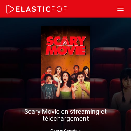
Toggl
navig
Scary Movie en streaming et
téléchargement