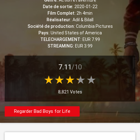
Genre:
Action et aventure
Date de sortie:
2020-01-22
Film Complet:
2h 4min
Réalisateur:
Adil & Bilall
Société de production:
Columbia Pictures
Pays:
United States of America
TELECHARGEMENT:
EUR 7.99
STREAMING:
EUR 3.99
7.11
/10
8,821 Votes
Regarder Bad Boys for Life